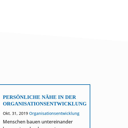
PERSÖNLICHE NÄHE IN DER
DIE S
ORGANISATIONSENTWICKLUNG
SCHÄRF
ERTRA
Okt. 31, 2019
Organisationsentwicklung
Mai 13, 2
Menschen bauen untereinander
Produkten