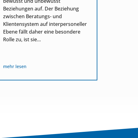
bewusst und unbewusst
Die Schl
Beziehungen auf. Der Beziehung
Feedback
zwischen Beratungs- und
schärfst
Klientensystem auf interpersoneller
ertragen
Ebene fällt daher eine besondere
nur der 
Rolle zu, ist sie…
Feedback
wichtig,
mehr lesen
mehr les