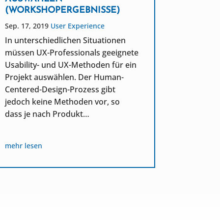
(WORKSHOPERGEBNISSE)
Dez. 2, 20
Sep. 17, 2019
User Experience
Experienc
In unterschiedlichen Situationen
Experien
müssen UX-Professionals geeignete
Berücksi
Usability- und UX-Methoden für ein
des Prod
Projekt auswählen. Der Human-
der Prod
Centered-Design-Prozess gibt
Zielsetz
jedoch keine Methoden vor, so
dieser Z
dass je nach Produkt…
Entwickl
Nutzungs
mehr lesen
mehr les