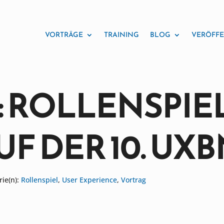
VORTRÄGE
TRAINING
BLOG
VERÖFF
 ROLLENSPIEL
F DER 10. UX
rie(n):
Rollenspiel
,
User Experience
,
Vortrag