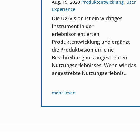
Aug. 19, 2020
Produktentwicklung
,
User
Experience
Die UX-Vision ist ein wichtiges
twicklung
,
Instrument in der
erlebnisorientierten
m
Produktentwicklung und ergänzt
eetup in
die Produktvision um eine
 zum
Beschreibung des angestrebten
Nutzungserlebnisses. Wenn wir das
n bei
angestrebte Nutzungserlebnis…
mehr lesen