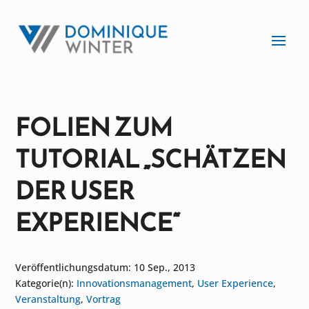
FOLIEN ZUM
TUTORIAL „SCHÄTZEN
DER USER
EXPERIENCE“
Veröffentlichungsdatum: 10 Sep., 2013
Kategorie(n):
Innovationsmanagement
,
User Experience
,
Veranstaltung
,
Vortrag